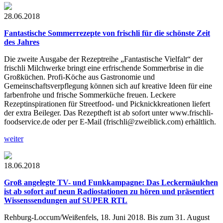
28.06.2018
Fantastische Sommerrezepte von frischli für die schönste Zeit
des Jahres
Die zweite Ausgabe der Rezeptreihe „Fantastische Vielfalt“ der
frischli Milchwerke bringt eine erfrischende Sommerbrise in die
Großküchen. Profi-Köche aus Gastronomie und
Gemeinschaftsverpflegung können sich auf kreative Ideen für eine
farbenfrohe und frische Sommerküche freuen. Leckere
Rezeptinspirationen für Streetfood- und Picknickkreationen liefert
der extra Beileger. Das Rezeptheft ist ab sofort unter www.frischli-
foodservice.de oder per E-Mail (frischli@zweiblick.com) erhältlich.
weiter
18.06.2018
Groß angelegte TV- und Funkkampagne: Das Leckermäulchen
ist ab sofort auf neun Radiostationen zu hören und präsentiert
Wissenssendungen auf SUPER RTL
Rehburg-Loccum/Weißenfels, 18. Juni 2018. Bis zum 31. August