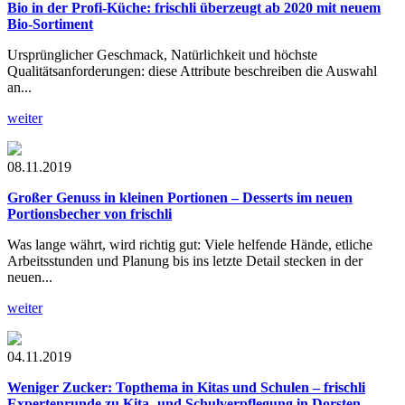
Bio in der Profi-Küche: frischli überzeugt ab 2020 mit neuem
Bio-Sortiment
Ursprünglicher Geschmack, Natürlichkeit und höchste
Qualitätsanforderungen: diese Attribute beschreiben die Auswahl
an...
weiter
08.11.2019
Großer Genuss in kleinen Portionen – Desserts im neuen
Portionsbecher von frischli
Was lange währt, wird richtig gut: Viele helfende Hände, etliche
Arbeitsstunden und Planung bis ins letzte Detail stecken in der
neuen...
weiter
04.11.2019
Weniger Zucker: Topthema in Kitas und Schulen – frischli
Expertenrunde zu Kita- und Schulverpflegung in Dorsten