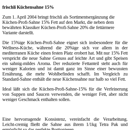
frischli Küchensahne 15%
Zum 1. April 2004 bringt frischli als Sortimentsergänzung die
Küchen-Profi-Sahne 15% Fett auf den Markt, die neben dem
bewährten Klassiker Küchen-Profi-Sahne 20% die fettärmere
Variante darstellt.
Die 15%ige Küchen-Profi-Sahne eignet sich insbesondere für die
Wellness-Küche, während die 20%ige sich vor allem in der
mediterranen Küche einen festen Platz erobert hat. Mit nur 15% Fett
verspricht die neue Sahne Genuss auf leichte Art und gibt Speisen
ein sahnig-mildes Aroma. Der reduzierte Fettanteil steht auch für
weniger Kalorien und ist damit ganz im Sinne einer bewussten
Ernährung, die mehr Wohlbefinden schafft. Im Vergleich zu
Standard-Sahne enthält die neue Küchensahne nur halb so viel Fett.
Ideal läßt sich die Küchen-Profi-Sahne-15% für die Verfeinerung
von Suppen und Saucen verwenden, die weniger Fett, aber nicht
weniger Geschmack enthalten sollen.
Eine hervorragende Konsistenz, vereinfacht die Verarbeitung.
Leicht-cremig fließt die Sahne aus ihrem 1/1kg Tetra Pak und
ermöglicht so das perfekte Portionieren.