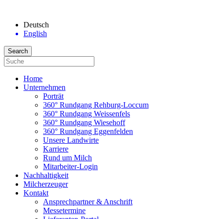
Deutsch
English
Home
Unternehmen
Porträt
360° Rundgang Rehburg-Loccum
360° Rundgang Weissenfels
360° Rundgang Wiesehoff
360° Rundgang Eggenfelden
Unsere Landwirte
Karriere
Rund um Milch
Mitarbeiter-Login
Nachhaltigkeit
Milcherzeuger
Kontakt
Ansprechpartner & Anschrift
Messetermine