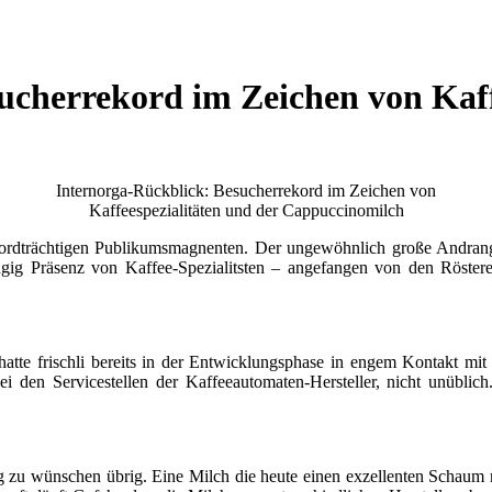
ucherrekord im Zeichen von Kaff
Internorga-Rückblick: Besucherrekord im Zeichen von
Kaffeespezialitäten und der Cappuccinomilch
kordträchtigen Publikumsmagnenten. Der ungewöhnlich große Andrang
gig Präsenz von Kaffee-Spezialitsten – angefangen von den Rösterei
hatte frischli bereits in der Entwicklungsphase in engem Kontakt mit
ei den Servicestellen der Kaffeeautomaten-Hersteller, nicht unüblic
ig zu wünschen übrig. Eine Milch die heute einen exzellenten Schaum 