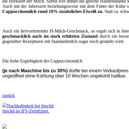
die Herkunft der Milch. Selbst wer immer die gleiche Handelsmarke k
Auch mit der Jahreszeit beziehungsweise mit dem Futter der Kühe sc
Cappuccinomilch rund 10% zusätzliches Eiweiß zu.
Statt ca. sch
Auch ein hervortretender H-Milch-Geschmack, so ergab sich in In
geschmacklich auch im stark erhitzten Zustand
durch ein beson
gegenüber Rezepturen mit Standardmilch sogar noch gestärkt wird.
Die hohe Ergiebigkeit der Cappuccinomilch
(je nach Maschine bis zu 30%)
dürfte bei einem Verkaufpreis
ungeöffnet ohne Kühlung über 10 Wochen ungekühlt haltbar.
zurück
Nachhaltigkeit bei frischli
frischli ist IFS-Zertifiziert.