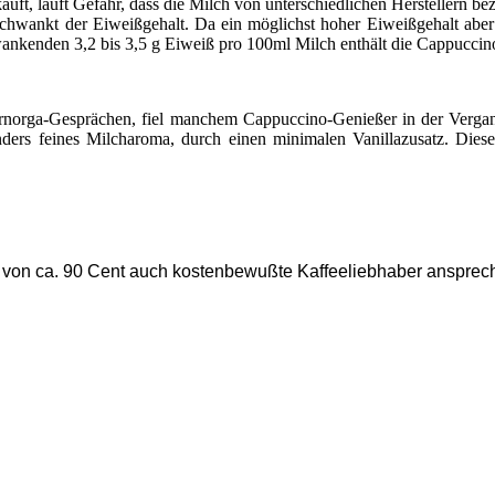
auft, läuft Gefahr, dass die Milch von unterschiedlichen Herstellern 
hwankt der Eiweißgehalt. Da ein möglichst hoher Eiweißgehalt aber so 
wankenden 3,2 bis 3,5 g Eiweiß pro 100ml Milch enthält die Cappuccin
ternorga-Gesprächen, fiel manchem Cappuccino-Genießer in der Verg
ders feines Milcharoma, durch einen minimalen Vanillazusatz. Dieser
 von ca. 90 Cent auch kostenbewußte Kaffeeliebhaber ansprechen