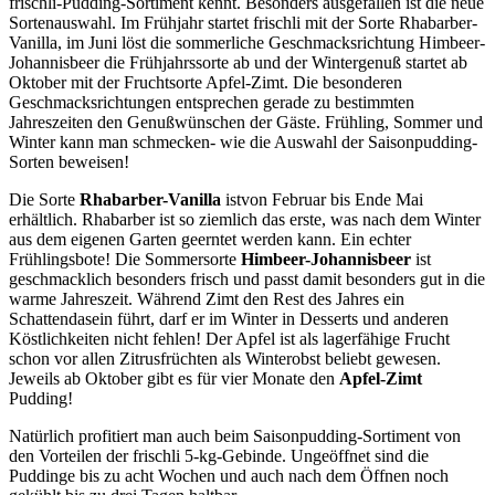
frischli-Pudding-Sortiment kennt. Besonders ausgefallen ist die neue
Sortenauswahl. Im Frühjahr startet frischli mit der Sorte Rhabarber-
Vanilla, im Juni löst die sommerliche Geschmacksrichtung Himbeer-
Johannisbeer die Frühjahrssorte ab und der Wintergenuß startet ab
Oktober mit der Fruchtsorte Apfel-Zimt. Die besonderen
Geschmacksrichtungen entsprechen gerade zu bestimmten
Jahreszeiten den Genußwünschen der Gäste. Frühling, Sommer und
Winter kann man schmecken- wie die Auswahl der Saisonpudding-
Sorten beweisen!
Die Sorte
Rhabarber-Vanilla
istvon Februar bis Ende Mai
erhältlich. Rhabarber ist so ziemlich das erste, was nach dem Winter
aus dem eigenen Garten geerntet werden kann. Ein echter
Frühlingsbote! Die Sommersorte
Himbeer-Johannisbeer
ist
geschmacklich besonders frisch und passt damit besonders gut in die
warme Jahreszeit. Während Zimt den Rest des Jahres ein
Schattendasein führt, darf er im Winter in Desserts und anderen
Köstlichkeiten nicht fehlen! Der Apfel ist als lagerfähige Frucht
schon vor allen Zitrusfrüchten als Winterobst beliebt gewesen.
Jeweils ab Oktober gibt es für vier Monate den
Apfel-Zimt
Pudding!
Natürlich profitiert man auch beim Saisonpudding-Sortiment von
den Vorteilen der frischli 5-kg-Gebinde. Ungeöffnet sind die
Puddinge bis zu acht Wochen und auch nach dem Öffnen noch