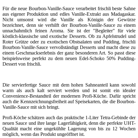
Für die neue Bourbon-Vanille-Sauce verarbeitet frischli beste Sahne
aus eigener Produktion und edles Vanille-Extrakt aus Madagaskar.
Nicht umsonst wird die Vanille als Königin der Gewürze
bezeichnet, denn sie verhilft der Bourbon-Vanille-Sauce zu einem
unnachahmlich feinen Aroma. Sie ist der "Begleiter" für viele
köstlich-klassische und exotische Desserts. Ob zu Apfelstrudel und
Roter Grütze oder zu exotischen Obstsalaten und Pudding, frischli
Bourbon-Vanille-Sauce vervollständigt Desserts und macht diese zu
einem Geschmackserlebnis der ganz besonderen Art. So passt diese
beispielsweise perfekt zu dem neuen Edel-Schoko 50% Pudding-
Dessert von frischli.
Die servierfertige Sauce mit dem hohen Sahneanteil kann sowohl
warm als auch kalt serviert werden und ist somit ein idealer
Convenience-Bestandteil der modernen Profi-Küche. Dafür spricht
auch die Kennzeichnungsfreiheit auf Speisekarten, die die Bourbon-
Vanille-Sauce mit sich bringt.
Profi-Köche schätzen auch das praktische 1-Liter Tetra-Gebinde der
neuen Sauce und ihre lange Lagerfähigkeit, denn die perfekte UHT-
Qualität macht eine ungekühlte Lagerung von bis zu 12 Wochen
möglich, wenn das Produkt ungeöffnet ist.