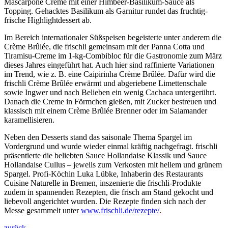
Mascarpone Creme mit einer Himbeer-Basilikum-Sauce als
Topping. Gehacktes Basilikum als Garnitur rundet das fruchtig-
frische Highlightdessert ab.
Im Bereich internationaler Süßspeisen begeisterte unter anderem die
Crème Brûlée, die frischli gemeinsam mit der Panna Cotta und
Tiramisu-Creme im 1-kg-Combibloc für die Gastronomie zum März
dieses Jahres eingeführt hat. Auch hier sind raffinierte Variationen
im Trend, wie z. B. eine Caipirinha Crème Brûlée. Dafür wird die
frischli Crème Brûlée erwärmt und abgeriebene Limettenschale
sowie Ingwer und nach Belieben ein wenig Cachaca untergerührt.
Danach die Creme in Förmchen gießen, mit Zucker bestreuen und
klassisch mit einem Crème Brûlée Brenner oder im Salamander
karamellisieren.
Neben den Desserts stand das saisonale Thema Spargel im
Vordergrund und wurde wieder einmal kräftig nachgefragt. frischli
präsentierte die beliebten Sauce Hollandaise Klassik und Sauce
Hollandaise Cullus – jeweils zum Verkosten mit hellem und grünem
Spargel. Profi-Köchin Luka Lübke, Inhaberin des Restaurants
Cuisine Naturelle in Bremen, inszenierte die frischli-Produkte
zudem in spannenden Rezepten, die frisch am Stand gekocht und
liebevoll angerichtet wurden. Die Rezepte finden sich nach der
Messe gesammelt unter
www.frischli.de/rezepte/
.
zurück