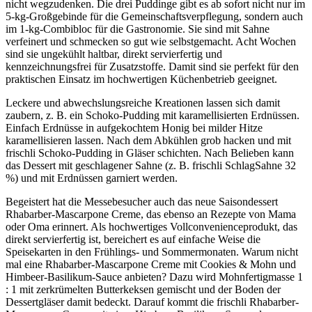
nicht wegzudenken. Die drei Puddinge gibt es ab sofort nicht nur im
5-kg-Großgebinde für die Gemeinschaftsverpflegung, sondern auch
im 1-kg-Combibloc für die Gastronomie. Sie sind mit Sahne
verfeinert und schmecken so gut wie selbstgemacht. Acht Wochen
sind sie ungekühlt haltbar, direkt servierfertig und
kennzeichnungsfrei für Zusatzstoffe. Damit sind sie perfekt für den
praktischen Einsatz im hochwertigen Küchenbetrieb geeignet.
Leckere und abwechslungsreiche Kreationen lassen sich damit
zaubern, z. B. ein Schoko-Pudding mit karamellisierten Erdnüssen.
Einfach Erdnüsse in aufgekochtem Honig bei milder Hitze
karamellisieren lassen. Nach dem Abkühlen grob hacken und mit
frischli Schoko-Pudding in Gläser schichten. Nach Belieben kann
das Dessert mit geschlagener Sahne (z. B. frischli SchlagSahne 32
%) und mit Erdnüssen garniert werden.
Begeistert hat die Messebesucher auch das neue Saisondessert
Rhabarber-Mascarpone Creme, das ebenso an Rezepte von Mama
oder Oma erinnert. Als hochwertiges Vollconvenienceprodukt, das
direkt servierfertig ist, bereichert es auf einfache Weise die
Speisekarten in den Frühlings- und Sommermonaten. Warum nicht
mal eine Rhabarber-Mascarpone Creme mit Cookies & Mohn und
Himbeer-Basilikum-Sauce anbieten? Dazu wird Mohnfertigmasse 1
: 1 mit zerkrümelten Butterkeksen gemischt und der Boden der
Dessertgläser damit bedeckt. Darauf kommt die frischli Rhabarber-