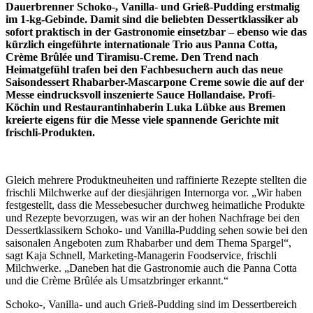
Dauerbrenner Schoko-, Vanilla- und Grieß-Pudding erstmalig
im 1-kg-Gebinde. Damit sind die beliebten Dessertklassiker ab
sofort praktisch in der Gastronomie einsetzbar – ebenso wie das
kürzlich eingeführte internationale Trio aus Panna Cotta,
Crème Brûlée und Tiramisu-Creme. Den Trend nach
Heimatgefühl trafen bei den Fachbesuchern auch das neue
Saisondessert Rhabarber-Mascarpone Creme sowie die auf der
Messe eindrucksvoll inszenierte Sauce Hollandaise.
Profi-
Köchin und Restaurantinhaberin Luka Lübke aus Bremen
kreierte eigens für die Messe viele spannende Gerichte mit
frischli-Produkten.
Gleich mehrere Produktneuheiten und raffinierte Rezepte stellten die
frischli Milchwerke auf der diesjährigen Internorga vor. „Wir haben
festgestellt, dass die Messebesucher durchweg heimatliche Produkte
und Rezepte bevorzugen, was wir an der hohen Nachfrage bei den
Dessertklassikern Schoko- und Vanilla-Pudding sehen sowie bei den
saisonalen Angeboten zum Rhabarber und dem Thema Spargel“,
sagt Kaja Schnell, Marketing-Managerin Foodservice, frischli
Milchwerke. „Daneben hat die Gastronomie auch die Panna Cotta
und die Crème Brûlée als Umsatzbringer erkannt.“
Schoko-, Vanilla- und auch Grieß-Pudding sind im Dessertbereich