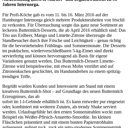
Jahren Internorga.
Für Profi-Köche gab es vom 11. bis 16. März 2016 auf der
Hamburger
Internorga gleich mehrere Produktneuheiten von frischli
zu verkosten. Für
Überraschung sorgte das ganz neue Sortiment an
leckeren
Buttermilch-Desserts, die ab April 2016 erhältlich sind: Das
Trio aus
Erdbeer, Mango und Limette-Zitrone überzeugte die
Standbesucher durch ihre
Frische und Leichtigkeit – genau richtig
für die bevorstehenden Frühlings-
und Sommermonate. Die Desserts
im praktischen, wiederverschließbaren
5-kg-Eimer sind direkt
servierfertig und können hervorragend als Basis für
eigene
Variationen genutzt werden. Das Buttermilch-Dessert Limette-
Zitrone
wird beispielsweise, mit etwas Mohn verrührt und auf
Zitronenkuchen
geschichtet, im Handumdrehen zu einem spritzig-
trendigen Trifle.
Begrüßt wurden Kunden und Interessierte am Stand mit einem
kreativen
Buttermilch-Shot – auf Grundlage des neuen Buttermilch
Erzeugnisses, das ab
sofort im 1-l-Gebinde erhältlich ist. Es kann entweder pur eingesetzt
oder,
kombiniert mit weiteren Zutaten, als trendy Shake serviert
werden.
Urlaubsgefühle bei den ersten Sonnenstrahlen weckt zum
Beispiel ein
Weißer-Pfirsich-Amaretto-Smoothie. Im kleinen
Fläschchen präsentiert und
mit einem bunten Papierstrohhalm
aufgepeppt, gelingt ruck, zuck ein
retro-modernes Sommergetränk.