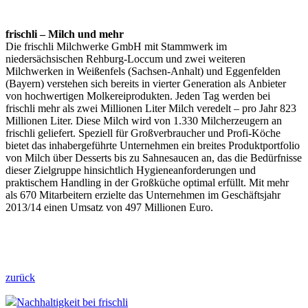
frischli – Milch und mehr
Die frischli Milchwerke GmbH mit Stammwerk im
niedersächsischen
Rehburg-Loccum und zwei weiteren
Milchwerken in Weißenfels (Sachsen-Anhalt)
und Eggenfelden
(Bayern) verstehen sich bereits in vierter Generation als
Anbieter
von hochwertigen Molkereiprodukten. Jeden Tag werden bei
frischli
mehr als zwei Millionen Liter Milch veredelt – pro Jahr 823
Millionen
Liter. Diese Milch wird von 1.330 Milcherzeugern an
frischli geliefert.
Speziell für Großverbraucher und Profi-Köche
bietet das inhabergeführte
Unternehmen ein breites Produktportfolio
von Milch über Desserts bis zu
Sahnesaucen an, das die Bedürfnisse
dieser Zielgruppe hinsichtlich
Hygieneanforderungen und
praktischem Handling in der Großküche optimal
erfüllt. Mit mehr
als 670 Mitarbeitern erzielte das Unternehmen im
Geschäftsjahr
2013/14 einen Umsatz von 497 Millionen Euro.
zurück
Nachhaltigkeit bei frischli