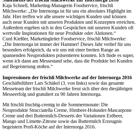
Kaja Schnell, Marketing-Managerin Foodservice, frischli
Milchwerke: „Die
Internorga ist für uns ein absolutes Highlight im
Jahr. Hier treffen wir
alle unsere wichtigen Kunden und können
auch neue Kunden mit unseren
Produkten und Konzepten erreichen.
Außerdem ergeben sich in den Gesprächen
mit unseren Kunden oft
wertvolle Inspirationen für neue Produkte oder
Aktionen.“
Curd Kießler, Marketingleiter Foodservice, frischli Milchwerke:
„Die
Internorga ist immer der Hammer! Dieses Jahr verlief für uns
besonders
erfolgreich, da wir uns mit einer breiten Range an
spannenden Neuprodukten
präsentieren konnten. Ich finde es super,
wenn ich dann am Messestand sehe,
dass die Produkte bei Kunden
auf Begeisterung stoßen.“
Impressionen der frischli Milchwerke auf der Internorga 2016
Geschäftsführer Lars Schäkel (3. von links) sowie das gesamte
Messeteam der
frischli Milchwerke freut sich über den diesjährigen
Messeerfolg und
gratuliert zu 90 Jahren Internorga.
Mit frischli fruchtig-cremig in die Sommermonate: Die
Neuprodukte
Stracciatella Creme, Himbeer-Holunder-Mascarpone
Creme und drei
Buttermilch-Desserts der Variationen Erdbeer,
Mango und Limette-Zitrone
sowie das Buttermilch Erzeugnis
begeistern Profi-Köche auf der Internorga
2016.