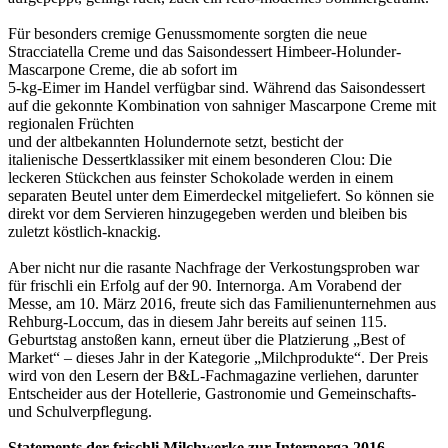
Für besonders cremige Genussmomente sorgten die neue
Stracciatella Creme
und das Saisondessert Himbeer-Holunder-
Mascarpone Creme, die ab sofort im
5-kg-Eimer im Handel verfügbar sind. Während das Saisondessert
auf die
gekonnte Kombination von sahniger Mascarpone Creme mit
regionalen Früchten
und der altbekannten Holundernote setzt, besticht der
italienische
Dessertklassiker mit einem besonderen Clou: Die
leckeren Stückchen aus
feinster Schokolade werden in einem
separaten Beutel unter dem Eimerdeckel
mitgeliefert. So können sie
direkt vor dem Servieren hinzugegeben werden
und bleiben bis
zuletzt köstlich-knackig.
Aber nicht nur die rasante Nachfrage der Verkostungsproben war
für frischli
ein Erfolg auf der 90. Internorga. Am Vorabend der
Messe, am 10. März 2016,
freute sich das Familienunternehmen aus
Rehburg-Loccum, das in diesem Jahr
bereits auf seinen 115.
Geburtstag anstoßen kann, erneut über die
Platzierung „Best of
Market“ – dieses Jahr in der Kategorie
„Milchprodukte“. Der Preis
wird von den Lesern der B&L-Fachmagazine
verliehen, darunter
Entscheider aus der Hotellerie, Gastronomie und
Gemeinschafts-
und Schulverpflegung.
Statements der frischli Milchwerke zur Internorga 2016