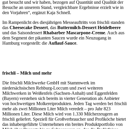
gut besucht und wir haben, bezogen auf Quantität und Qualität der
Besuche an unserem Stand, vergleichbare Ergebnisse erzielt wie in
den Vorjahren“, ergänzt Kaja Schnell.
Im Rampenlicht des diesjährigen Messeauftritts von frischli standen
das
Cheesecake Dessert
, das
Buttermilch-Dessert Heidelbeere
und das Saisondessert
Rhabarber Mascarpone-Creme
. Auch aus
dem Segment der pikanten Saucen wurde ein Neuzugang in
Hamburg vorgestellt: die
Auflauf-Sauce
.
frischli – Milch und mehr
Die frischli Milchwerke GmbH mit Stammwerk im
niedersächsischen Rehburg-Loccum und zwei weiteren
Milchwerken in Weißenfels (Sachsen-Anhalt) und Eggenfelden
(Bayern) verstehen sich bereits in vierter Generation als Anbieter
von hochwertigen Molkereiprodukten. Jeden Tag werden bei frischli
mehr als zwei Millionen Liter Milch veredelt – pro Jahr 823
Millionen Liter. Diese Milch wird von 1.330 Milcherzeugern an
frischli geliefert. Speziell für Großverbraucher und Profiköche bietet
das inhabergeführte Unternehmen ein breites Produktportfolio von