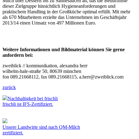
Milch über Desserts bis zu Sahnesaucen an, das die Bedürfnisse
dieser Zielgruppe hinsichtlich Hygieneanforderungen und
praktischem Handling in der Großküche optimal erfüllt. Mit mehr
als 670 Mitarbeitern erzielte das Unternehmen im Geschäftsjahr
2013/14 einen Umsatz von 497 Millionen Euro.
Weitere Informationen und Bildmaterial können Sie gerne
anfordern bei:
zweiblick // kommunikation, alexandra herr
wilhelm-hale-straße 50, 80639 münchen
fon 089.21668112, fax 089.21668115, a.herr@zweiblick.com
zurück
Nachhaltigkeit bei frischli
frischli ist IFS-Zertifiziert.
Unsere Landwirte sind nach QM-Milch
zertifiziert.