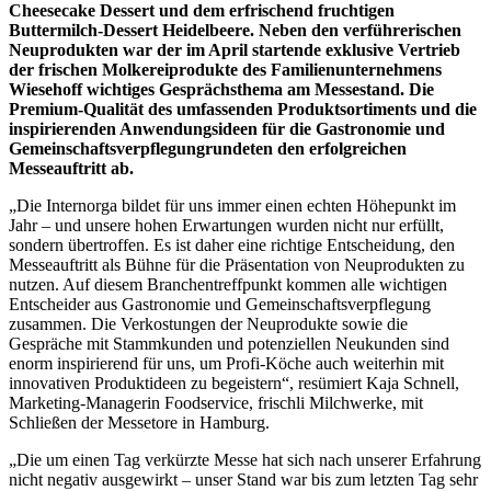
Cheesecake Dessert und dem erfrischend fruchtigen
Buttermilch-Dessert Heidelbeere. Neben den verführerischen
Neuprodukten war der im April startende exklusive Vertrieb
der frischen Molkereiprodukte des Familienunternehmens
Wiesehoff wichtiges Gesprächsthema am Messestand. Die
Premium-Qualität des umfassenden Produktsortiments und die
inspirierenden Anwendungsideen für die Gastronomie und
Gemeinschaftsverpflegungrundeten den erfolgreichen
Messeauftritt ab.
„Die Internorga bildet für uns immer einen echten Höhepunkt im
Jahr – und unsere hohen Erwartungen wurden nicht nur erfüllt,
sondern übertroffen. Es ist daher eine richtige Entscheidung, den
Messeauftritt als Bühne für die Präsentation von Neuprodukten zu
nutzen. Auf diesem Branchentreffpunkt kommen alle wichtigen
Entscheider aus Gastronomie und Gemeinschaftsverpflegung
zusammen. Die Verkostungen der Neuprodukte sowie die
Gespräche mit Stammkunden und potenziellen Neukunden sind
enorm inspirierend für uns, um Profi-Köche auch weiterhin mit
innovativen Produktideen zu begeistern“, resümiert Kaja Schnell,
Marketing-Managerin Foodservice, frischli Milchwerke, mit
Schließen der Messetore in Hamburg.
„Die um einen Tag verkürzte Messe hat sich nach unserer Erfahrung
nicht negativ ausgewirkt – unser Stand war bis zum letzten Tag sehr