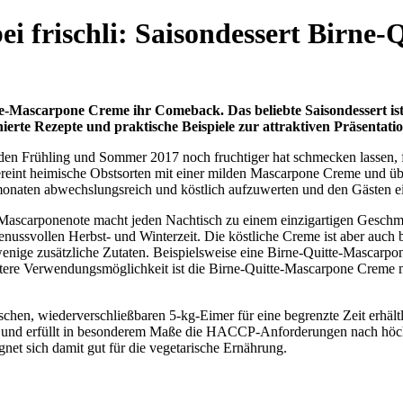
ei frischli: Saisondessert Birne
tte-Mascarpone Creme ihr Comeback. Das beliebte Saisondessert is
ierte Rezepte und praktische Beispiele zur attraktiven Präsentation l
n Frühling und Sommer 2017 noch fruchtiger hat schmecken lassen, folg
ereint heimische Obstsorten mit einer milden Mascarpone Creme und 
monaten abwechslungsreich und köstlich aufzuwerten und den Gästen ein
 Mascarponenote macht jeden Nachtisch zu einem einzigartigen Geschma
enussvollen Herbst- und Winterzeit. Die köstliche Creme ist aber auch be
nige zusätzliche Zutaten. Beispielsweise eine Birne-Quitte-Mascarpone
ertere Verwendungsmöglichkeit ist die Birne-Quitte-Mascarpone Creme 
en, wiederverschließbaren 5-kg-Eimer für eine begrenzte Zeit erhältlic
g und erfüllt in besonderem Maße die HACCP-Anforderungen nach höchs
ignet sich damit gut für die vegetarische Ernährung.