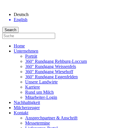
Deutsch
English
Home
Unternehmen
Porträt
360° Rundgang Rehburg-Loccum
360° Rundgang Weissenfels
360° Rundgang Wiesehoff
360° Rundgang Eggenfelden
Unsere Landwirte
Karriere
Rund um Milch
Mitarbeiter-Login
Nachhaltigkeit
Milcherzeuger
Kontakt
Ansprechpartner & Anschrift
Messetermine