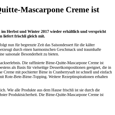
-Quitte-Mascarpone Creme ist
t im Herbst und Winter 2017 wieder erhältlich und verspricht
iefert frischli gleich mit.
t nun für begrenzte Zeit das Saisondessert für die kälter
überzeugt durch einen harmonischen Geschmack und traumhafte
e saisonale Besonderheit zu bieten.
ckserlebnis. Die raffinierte Birne-Quitte-Mascarpone Creme ist
stens als Basis für vielseitige Dessertkompositionen geeignet, die in
 Creme mit pochierter Birne in Cranberrysaft ist schnell und einfach
mit Rote-Bete-Birne-Topping. Weitere Rezeptinspirationen erhalten
h. Wie alle Produkte aus dem Hause frischli ist sie durch die
ter Produktsicherheit. Die Birne-Quitte-Mascarpone Creme ist