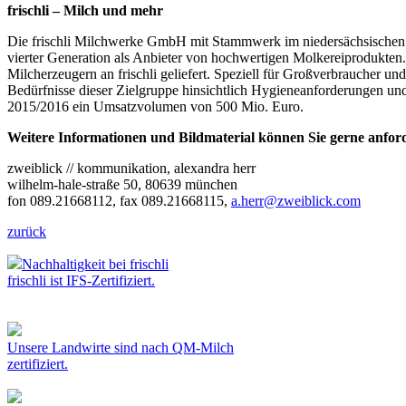
frischli – Milch und mehr
Die frischli Milchwerke GmbH mit Stammwerk im niedersächsischen 
vierter Generation als Anbieter von hochwertigen Molkereiprodukten. 
Milcherzeugern an frischli geliefert. Speziell für Großverbraucher u
Bedürfnisse dieser Zielgruppe hinsichtlich Hygieneanforderungen und
2015/2016 ein Umsatzvolumen von 500 Mio. Euro.
Weitere Informationen und Bildmaterial können Sie gerne anford
zweiblick // kommunikation, alexandra herr
wilhelm-hale-straße 50, 80639 münchen
fon 089.21668112, fax 089.21668115,
a.herr@zweiblick.com
zurück
Nachhaltigkeit bei frischli
frischli ist IFS-Zertifiziert.
Unsere Landwirte sind nach QM-Milch
zertifiziert.