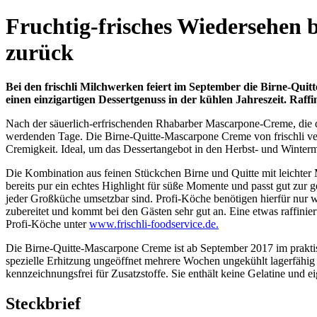
Fruchtig-frisches Wiedersehen b
zurück
Bei den frischli Milchwerken feiert im September die Birne-Qui
einen einzigartigen Dessertgenuss in der kühlen Jahreszeit.
Raffin
Nach der säuerlich-erfrischenden Rhabarber Mascarpone-Creme, die de
werdenden Tage. Die Birne-Quitte-Mascarpone Creme von frischli v
Cremigkeit. Ideal, um das Dessertangebot in den Herbst- und Winter
Die Kombination aus feinen Stückchen Birne und Quitte mit leichter
bereits pur ein echtes Highlight für süße Momente und passt gut zur g
jeder Großküche umsetzbar sind. Profi-Köche benötigen hierfür nur we
zubereitet und kommt bei den Gästen sehr gut an. Eine etwas raffini
Profi-Köche unter
www.frischli-foodservice.de.
Die Birne-Quitte-Mascarpone Creme ist ab September 2017 im praktisch
spezielle Erhitzung ungeöffnet mehrere Wochen ungekühlt lagerfähi
kennzeichnungsfrei für Zusatzstoffe. Sie enthält keine Gelatine und e
Steckbrief