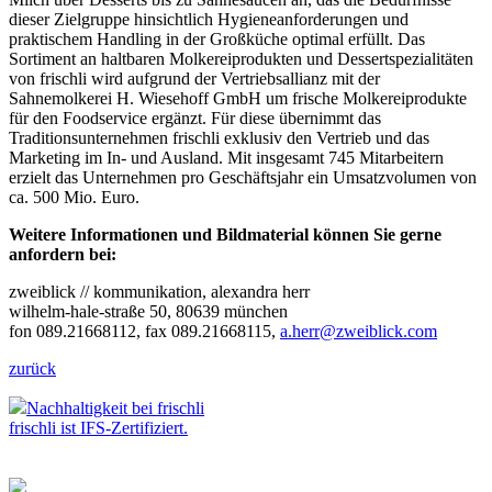
dieser Zielgruppe hinsichtlich Hygieneanforderungen und
praktischem Handling in der Großküche optimal erfüllt. Das
Sortiment an haltbaren Molkereiprodukten und Dessertspezialitäten
von frischli wird aufgrund der Vertriebsallianz mit der
Sahnemolkerei H. Wiesehoff GmbH um frische Molkereiprodukte
für den Foodservice ergänzt. Für diese übernimmt das
Traditionsunternehmen frischli exklusiv den Vertrieb und das
Marketing im In- und Ausland. Mit insgesamt 745 Mitarbeitern
erzielt das Unternehmen pro Geschäftsjahr ein Umsatzvolumen von
ca. 500 Mio. Euro.
Weitere Informationen und Bildmaterial können Sie gerne
anfordern bei:
zweiblick // kommunikation, alexandra herr
wilhelm-hale-straße 50, 80639 münchen
fon 089.21668112, fax 089.21668115,
a.herr@zweiblick.com
zurück
Nachhaltigkeit bei frischli
frischli ist IFS-Zertifiziert.