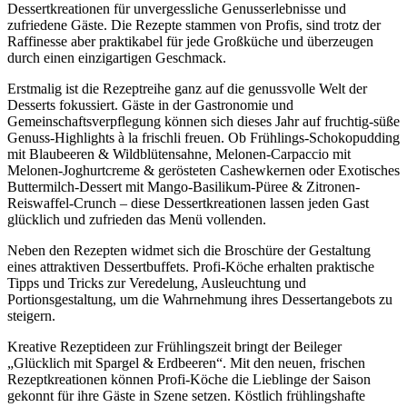
Dessertkreationen für unvergessliche Genusserlebnisse und
zufriedene Gäste. Die Rezepte stammen von Profis, sind trotz der
Raffinesse aber praktikabel für jede Großküche und überzeugen
durch einen einzigartigen Geschmack.
Erstmalig ist die Rezeptreihe ganz auf die genussvolle Welt der
Desserts fokussiert. Gäste in der Gastronomie und
Gemeinschaftsverpflegung können sich dieses Jahr auf fruchtig-süße
Genuss-Highlights à la frischli freuen. Ob Frühlings-Schokopudding
mit Blaubeeren & Wildblütensahne, Melonen-Carpaccio mit
Melonen-Joghurtcreme & gerösteten Cashewkernen oder Exotisches
Buttermilch-Dessert mit Mango-Basilikum-Püree & Zitronen-
Reiswaffel-Crunch – diese Dessertkreationen lassen jeden Gast
glücklich und zufrieden das Menü vollenden.
Neben den Rezepten widmet sich die Broschüre der Gestaltung
eines attraktiven Dessertbuffets. Profi-Köche erhalten praktische
Tipps und Tricks zur Veredelung, Ausleuchtung und
Portionsgestaltung, um die Wahrnehmung ihres Dessertangebots zu
steigern.
Kreative Rezeptideen zur Frühlingszeit bringt der Beileger
„Glücklich mit Spargel & Erdbeeren“. Mit den neuen, frischen
Rezeptkreationen können Profi-Köche die Lieblinge der Saison
gekonnt für ihre Gäste in Szene setzen. Köstlich frühlingshafte