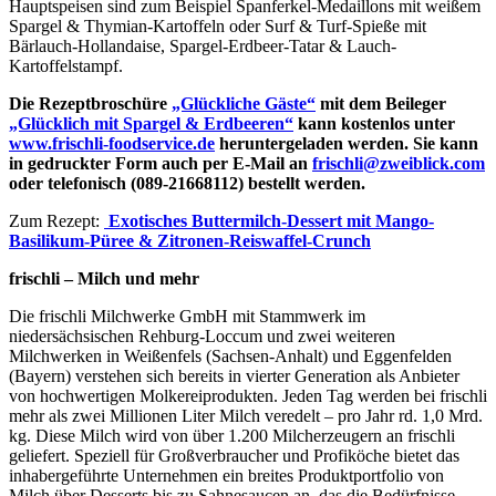
Hauptspeisen sind zum Beispiel Spanferkel-Medaillons mit weißem
Spargel & Thymian-Kartoffeln oder Surf & Turf-Spieße mit
Bärlauch-Hollandaise, Spargel-Erdbeer-Tatar & Lauch-
Kartoffelstampf.
Die Rezeptbroschüre
„Glückliche Gäste“
mit dem Beileger
„Glücklich mit Spargel & Erdbeeren“
kann kostenlos unter
www.frischli-foodservice.de
heruntergeladen werden. Sie kann
in gedruckter Form auch per E-Mail an
frischli@zweiblick.com
oder telefonisch (089-21668112) bestellt werden.
Zum Rezept:
Exotisches Buttermilch-Dessert mit Mango-
Basilikum-Püree & Zitronen-Reiswaffel-Crunch
frischli – Milch und mehr
Die frischli Milchwerke GmbH mit Stammwerk im
niedersächsischen Rehburg-Loccum und zwei weiteren
Milchwerken in Weißenfels (Sachsen-Anhalt) und Eggenfelden
(Bayern) verstehen sich bereits in vierter Generation als Anbieter
von hochwertigen Molkereiprodukten. Jeden Tag werden bei frischli
mehr als zwei Millionen Liter Milch veredelt – pro Jahr rd. 1,0 Mrd.
kg. Diese Milch wird von über 1.200 Milcherzeugern an frischli
geliefert. Speziell für Großverbraucher und Profiköche bietet das
inhabergeführte Unternehmen ein breites Produktportfolio von
Milch über Desserts bis zu Sahnesaucen an, das die Bedürfnisse