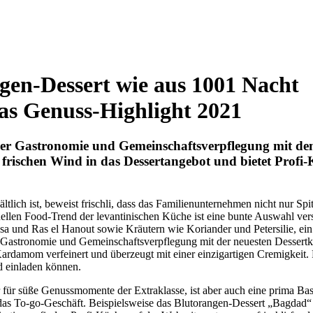
ngen-Dessert wie aus 1001 Nacht
 das Genuss-Highlight 2021
er Gastronomie und Gemeinschaftsverpflegung mit dem 
 frischen Wind in das Dessertangebot und bietet Profi-K
tlich ist, beweist frischli, dass das Familienunternehmen nicht nur Spit
uellen Food-Trend der levantinischen Küche ist eine bunte Auswahl vers
und Ras el Hanout sowie Kräutern wie Koriander und Petersilie, e
der Gastronomie und Gemeinschaftsverpflegung mit der neuesten Dessert
Kardamom verfeinert und überzeugt mit einer einzigartigen Cremigkeit. 
d einladen können.
s pur für süße Genussmomente der Extraklasse, ist aber auch eine prima B
das To-go-Geschäft. Beispielsweise das Blutorangen-Dessert „Bagdad“ 