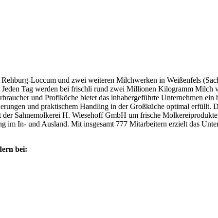
Rehburg-Loccum und zwei weiteren Milchwerken in Weißenfels (Sachse
. Jeden Tag werden bei frischli rund zwei Millionen Kilogramm Milch 
verbraucher und Profiköche bietet das inhabergeführte Unternehmen ein 
rderungen und praktischem Handling in der Großküche optimal erfüllt.
z mit der Sahnemolkerei H. Wiesehoff GmbH um frische Molkereiprodukte
ing im In- und Ausland. Mit insgesamt 777 Mitarbeitern erzielt das U
ern bei: