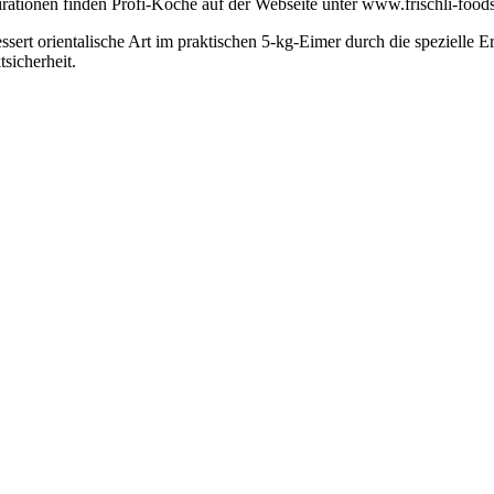
irationen finden Profi-Köche auf der Webseite unter www.frischli-food
ssert orientalische Art im praktischen 5-kg-Eimer durch die spezielle 
icherheit.