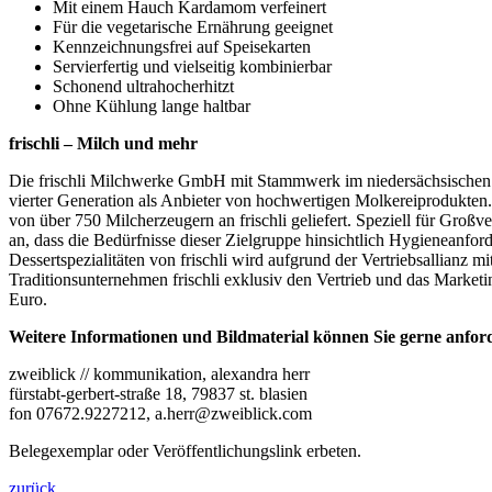
Mit einem Hauch Kardamom verfeinert
Für die vegetarische Ernährung geeignet
Kennzeichnungsfrei auf Speisekarten
Servierfertig und vielseitig kombinierbar
Schonend ultrahocherhitzt
Ohne Kühlung lange haltbar
frischli – Milch und mehr
Die frischli Milchwerke GmbH mit Stammwerk im niedersächsischen 
vierter Generation als Anbieter von hochwertigen Molkereiprodukten
von über 750 Milcherzeugern an frischli geliefert. Speziell für Groß
an, dass die Bedürfnisse dieser Zielgruppe hinsichtlich Hygieneanfo
Dessertspezialitäten von frischli wird aufgrund der Vertriebsallian
Traditionsunternehmen frischli exklusiv den Vertrieb und das Market
Euro.
Weitere Informationen und Bildmaterial können Sie gerne anford
zweiblick // kommunikation, alexandra herr
fürstabt-gerbert-straße 18, 79837 st. blasien
fon 07672.9227212, a.herr@zweiblick.com
Belegexemplar oder Veröffentlichungslink erbeten.
zurück