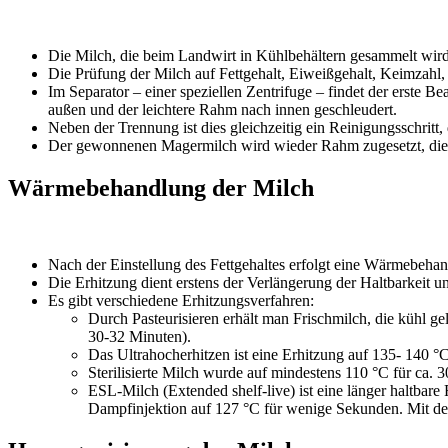
Die Milch, die beim Landwirt in Kühlbehältern gesammelt wird
Die Prüfung der Milch auf Fettgehalt, Eiweißgehalt, Keimzahl
Im Separator – einer speziellen Zentrifuge – findet der erste B
außen und der leichtere Rahm nach innen geschleudert.
Neben der Trennung ist dies gleichzeitig ein Reinigungsschr
Der gewonnenen Magermilch wird wieder Rahm zugesetzt, die
Wärmebehandlung der Milch
Nach der Einstellung des Fettgehaltes erfolgt eine Wärmebeha
Die Erhitzung dient erstens der Verlängerung der Haltbarkeit 
Es gibt verschiedene Erhitzungsverfahren:
Durch Pasteurisieren erhält man Frischmilch, die kühl g
30-32 Minuten).
Das Ultrahocherhitzen ist eine Erhitzung auf 135- 140 °
Sterilisierte Milch wurde auf mindestens 110 °C für ca. 
ESL-Milch (Extended shelf-live) ist eine länger haltbare 
Dampfinjektion auf 127 °C für wenige Sekunden. Mit d