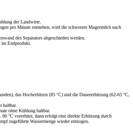
ahlung der Landwirte.
rehungen pro Minute entstehen, wird die schwerere Magermilch nach
ßenwand des Separators abgeschieden werden.
t im Endprodukt.
kunden), das Hocherhitzen (85 °C) und die Dauererhitzung (62-65 °C,
 haltbar.
onate ohne Kühlung haltbar.
. 80 °C vorerhitzt, dann erfolgt eine direkte Erhitzung durch
ampf zugeführte Wassermenge wieder entzogen.