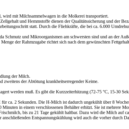
, wird mit Milchsammelwagen in die Molkerei transportiert.
, Zellgehalt und Hemmstoffe dienen der Qualitätssicherung und der Bez
earbeitungsschritt statt. Durch die Fliehkräfte, die bei ca. 6.000 Umd
itt, da Schmutz und Mikroorganismen am schwersten sind und an der Au
 Menge der Rahmzugabe richtet sich nach dem gewünschten Fettgehal
ndlung der Milch.
und zweitens der Abtötung krankheitserregender Keime.
elagert werden muß. Es gibt die Kurzzeiterhitzung (72-75 °C, 15-30 Se
C für ca. 2 Sekunden. Die H-Milch ist dadurch ungekühlt über 8 Wochen
30 Minuten in einem verschlossenen Behälter erhitzt. Sie ist mehrere M
Frischmilch, bis zu 21 Tage gekühlt haltbar. Dazu wird die Milch auf ca
er anschließenden Entspannungskühlung wird auch die vorher durch D