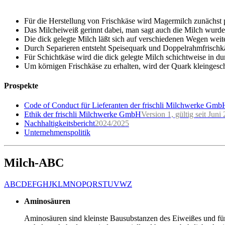
Für die Herstellung von Frischkäse wird Magermilch zunächst pa
Das Milcheiweiß gerinnt dabei, man sagt auch die Milch wurde
Die dick gelegte Milch läßt sich auf verschiedenen Wegen weite
Durch Separieren entsteht Speisequark und Doppelrahmfrischkä
Für Schichtkäse wird die dick gelegte Milch schichtweise in d
Um körnigen Frischkäse zu erhalten, wird der Quark kleingesc
Prospekte
Code of Conduct für Lieferanten der frischli Milchwerke Gmb
Ethik der frischli Milchwerke GmbH
Version 1, gültig seit Juni
Nachhaltigkeitsbericht
2024/2025
Unternehmenspolitik
Milch-ABC
A
B
C
D
E
F
G
H
J
K
L
M
N
O
P
Q
R
S
T
U
V
W
Z
Aminosäuren
Aminosäuren sind kleinste Bausubstanzen des Eiweißes und für 