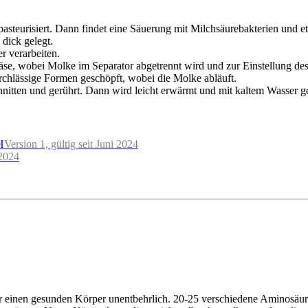
steurisiert. Dann findet eine Säuerung mit Milchsäurebakterien und et
 dick gelegt.
r verarbeiten.
se, wobei Molke im Separator abgetrennt wird und zur Einstellung des
urchlässige Formen geschöpft, wobei die Molke abläuft.
hnitten und gerührt. Dann wird leicht erwärmt und mit kaltem Wasser 
H
Version 1, gültig seit Juni 2024
 2024
einen gesunden Körper unentbehrlich. 20-25 verschiedene Aminosäuren 