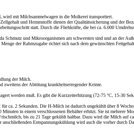
, wird mit Milchsammelwagen in die Molkerei transportiert.
, Zellgehalt und Hemmstoffe dienen der Qualitätssicherung und der Bez
earbeitungsschritt statt. Durch die Fliehkräfte, die bei ca. 6.000 Umd
itt, da Schmutz und Mikroorganismen am schwersten sind und an der Au
 Menge der Rahmzugabe richtet sich nach dem gewünschten Fettgehal
ndlung der Milch.
und zweitens der Abtötung krankheitserregender Keime.
elagert werden muß. Es gibt die Kurzzeiterhitzung (72-75 °C, 15-30 Se
C für ca. 2 Sekunden. Die H-Milch ist dadurch ungekühlt über 8 Wochen
30 Minuten in einem verschlossenen Behälter erhitzt. Sie ist mehrere M
Frischmilch, bis zu 21 Tage gekühlt haltbar. Dazu wird die Milch auf ca
er anschließenden Entspannungskühlung wird auch die vorher durch D