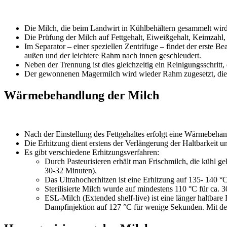
Die Milch, die beim Landwirt in Kühlbehältern gesammelt wird
Die Prüfung der Milch auf Fettgehalt, Eiweißgehalt, Keimzahl
Im Separator – einer speziellen Zentrifuge – findet der erste B
außen und der leichtere Rahm nach innen geschleudert.
Neben der Trennung ist dies gleichzeitig ein Reinigungsschr
Der gewonnenen Magermilch wird wieder Rahm zugesetzt, die
Wärmebehandlung der Milch
Nach der Einstellung des Fettgehaltes erfolgt eine Wärmebeha
Die Erhitzung dient erstens der Verlängerung der Haltbarkeit 
Es gibt verschiedene Erhitzungsverfahren:
Durch Pasteurisieren erhält man Frischmilch, die kühl g
30-32 Minuten).
Das Ultrahocherhitzen ist eine Erhitzung auf 135- 140 °
Sterilisierte Milch wurde auf mindestens 110 °C für ca. 
ESL-Milch (Extended shelf-live) ist eine länger haltbare 
Dampfinjektion auf 127 °C für wenige Sekunden. Mit d