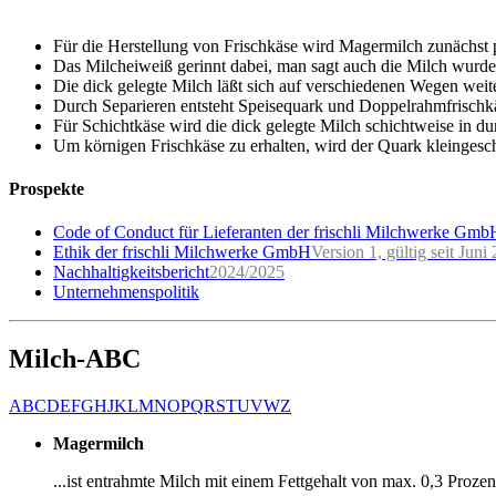
Für die Herstellung von Frischkäse wird Magermilch zunächst pa
Das Milcheiweiß gerinnt dabei, man sagt auch die Milch wurde
Die dick gelegte Milch läßt sich auf verschiedenen Wegen weite
Durch Separieren entsteht Speisequark und Doppelrahmfrischkä
Für Schichtkäse wird die dick gelegte Milch schichtweise in d
Um körnigen Frischkäse zu erhalten, wird der Quark kleingesc
Prospekte
Code of Conduct für Lieferanten der frischli Milchwerke Gmb
Ethik der frischli Milchwerke GmbH
Version 1, gültig seit Juni
Nachhaltigkeitsbericht
2024/2025
Unternehmenspolitik
Milch-ABC
A
B
C
D
E
F
G
H
J
K
L
M
N
O
P
Q
R
S
T
U
V
W
Z
Magermilch
...ist entrahmte Milch mit einem Fettgehalt von max. 0,3 Proze