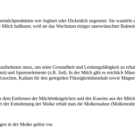
ermilchprodukten wie Joghurt oder Dickmilch zugesetzt. Sie wandeln e
e Milch haltbarer, weil sie das Wachstum einiger unerwünschter Bakter
ng aufnehmen muss, um seine Gesundheit und Leistungsfähigkeit zu e
m) und Spurenelemente (z.B. Jod). In der Milch gibt es reichlich Mine
Knochen, Kalium für den geregelten Flüssigkeitshaushalt sowie Magn
h dem Entfernen der Milchfettkügelchen und des Kaseins aus der Milch
Bei der Entrahmung der Molke erhält man die Molkensahne (Molkenrahm
gen in der Molke gelöst vor.