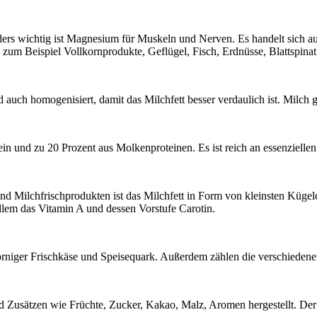
sonders wichtig ist Magnesium für Muskeln und Nerven. Es handelt sich 
m Beispiel Vollkornprodukte, Geflügel, Fisch, Erdnüsse, Blattspinat
 und auch homogenisiert, damit das Milchfett besser verdaulich ist. Milch 
asein und zu 20 Prozent aus Molkenproteinen. Es ist reich an essenziell
h und Milchfrischprodukten ist das Milchfett in Form von kleinsten Küge
allem das Vitamin A und dessen Vorstufe Carotin.
 körniger Frischkäse und Speisequark. Außerdem zählen die verschieden
d Zusätzen wie Früchte, Zucker, Kakao, Malz, Aromen hergestellt. Der