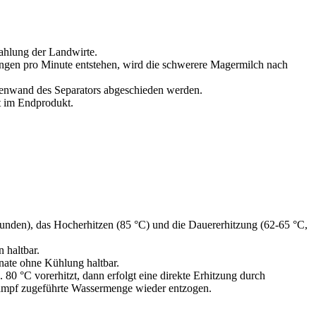
ahlung der Landwirte.
rehungen pro Minute entstehen, wird die schwerere Magermilch nach
ßenwand des Separators abgeschieden werden.
t im Endprodukt.
kunden), das Hocherhitzen (85 °C) und die Dauererhitzung (62-65 °C,
 haltbar.
onate ohne Kühlung haltbar.
. 80 °C vorerhitzt, dann erfolgt eine direkte Erhitzung durch
ampf zugeführte Wassermenge wieder entzogen.