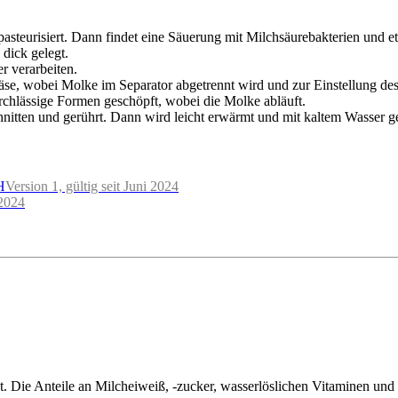
steurisiert. Dann findet eine Säuerung mit Milchsäurebakterien und et
 dick gelegt.
r verarbeiten.
se, wobei Molke im Separator abgetrennt wird und zur Einstellung des
urchlässige Formen geschöpft, wobei die Molke abläuft.
hnitten und gerührt. Dann wird leicht erwärmt und mit kaltem Wasser 
H
Version 1, gültig seit Juni 2024
 2024
nt. Die Anteile an Milcheiweiß, -zucker, wasserlöslichen Vitaminen und 