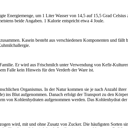
nötigte Energiemenge, um 1 Liter Wasser von 14,5 auf 15,5 Grad Celsius
eistens beide Angaben. 1 Kalorie entspricht etwa 4 Joule.
zusammen. Kasein besteht aus verschiedenen Komponenten und fällt bei
uhmilchallergie.
n-Familie. Er wird aus Frischmilch unter Verwendung von Kefir-Kulture
em Falle kein Hinweis für den Verderb der Ware ist.
enschlichen Organismus. In der Natur kommen sie je nach Anzahl ihrer
de) ins Blut aufgenommen. Danach erfolgt der Transport zu den Körpe
Form von Kohlenhydraten aufgenommen werden. Das Kohlenhydrat der Mil
ntzogen wird, mit und ohne Zusatz von Zucker. Die häufigsten Sorten s