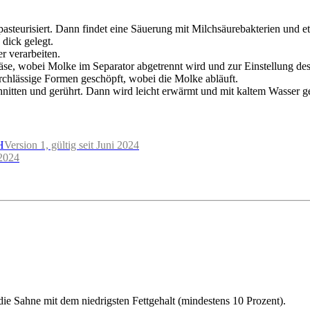
steurisiert. Dann findet eine Säuerung mit Milchsäurebakterien und et
 dick gelegt.
r verarbeiten.
se, wobei Molke im Separator abgetrennt wird und zur Einstellung des
urchlässige Formen geschöpft, wobei die Molke abläuft.
hnitten und gerührt. Dann wird leicht erwärmt und mit kaltem Wasser 
H
Version 1, gültig seit Juni 2024
 2024
ie Sahne mit dem niedrigsten Fettgehalt (mindestens 10 Prozent).