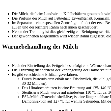
Die Milch, die beim Landwirt in Kühlbehältern gesammelt wird
Die Prüfung der Milch auf Fettgehalt, Eiweißgehalt, Keimzahl
Im Separator – einer speziellen Zentrifuge – findet der erste B
außen und der leichtere Rahm nach innen geschleudert.
Neben der Trennung ist dies gleichzeitig ein Reinigungsschr
Der gewonnenen Magermilch wird wieder Rahm zugesetzt, die
Wärmebehandlung der Milch
Nach der Einstellung des Fettgehaltes erfolgt eine Wärmebeha
Die Erhitzung dient erstens der Verlängerung der Haltbarkeit 
Es gibt verschiedene Erhitzungsverfahren:
Durch Pasteurisieren erhält man Frischmilch, die kühl g
30-32 Minuten).
Das Ultrahocherhitzen ist eine Erhitzung auf 135- 140 °
Sterilisierte Milch wurde auf mindestens 110 °C für ca. 
ESL-Milch (Extended shelf-live) ist eine länger haltbare 
Dampfinjektion auf 127 °C für wenige Sekunden. Mit d