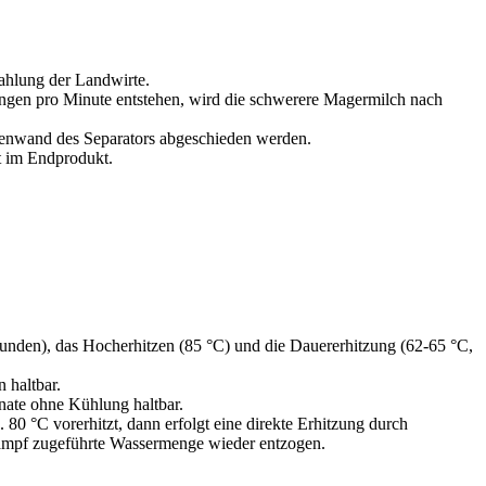
ahlung der Landwirte.
rehungen pro Minute entstehen, wird die schwerere Magermilch nach
ßenwand des Separators abgeschieden werden.
t im Endprodukt.
kunden), das Hocherhitzen (85 °C) und die Dauererhitzung (62-65 °C,
 haltbar.
onate ohne Kühlung haltbar.
. 80 °C vorerhitzt, dann erfolgt eine direkte Erhitzung durch
ampf zugeführte Wassermenge wieder entzogen.