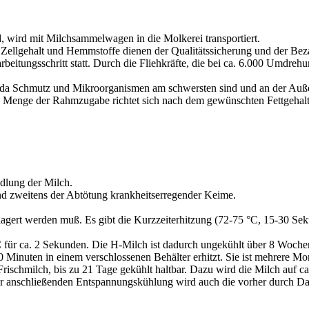
, wird mit Milchsammelwagen in die Molkerei transportiert.
, Zellgehalt und Hemmstoffe dienen der Qualitätssicherung und der Bez
earbeitungsschritt statt. Durch die Fliehkräfte, die bei ca. 6.000 Umd
itt, da Schmutz und Mikroorganismen am schwersten sind und an der Au
 Menge der Rahmzugabe richtet sich nach dem gewünschten Fettgehal
ndlung der Milch.
und zweitens der Abtötung krankheitserregender Keime.
elagert werden muß. Es gibt die Kurzzeiterhitzung (72-75 °C, 15-30 Se
C für ca. 2 Sekunden. Die H-Milch ist dadurch ungekühlt über 8 Wochen
30 Minuten in einem verschlossenen Behälter erhitzt. Sie ist mehrere M
Frischmilch, bis zu 21 Tage gekühlt haltbar. Dazu wird die Milch auf ca
er anschließenden Entspannungskühlung wird auch die vorher durch D