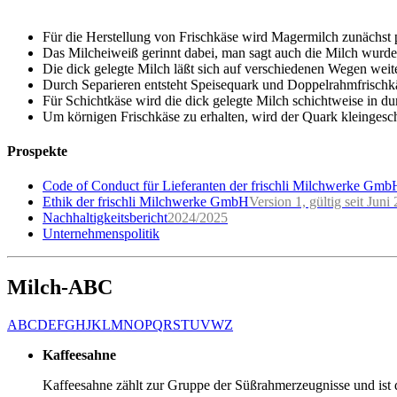
Für die Herstellung von Frischkäse wird Magermilch zunächst pa
Das Milcheiweiß gerinnt dabei, man sagt auch die Milch wurde
Die dick gelegte Milch läßt sich auf verschiedenen Wegen weite
Durch Separieren entsteht Speisequark und Doppelrahmfrischkä
Für Schichtkäse wird die dick gelegte Milch schichtweise in d
Um körnigen Frischkäse zu erhalten, wird der Quark kleingesc
Prospekte
Code of Conduct für Lieferanten der frischli Milchwerke Gmb
Ethik der frischli Milchwerke GmbH
Version 1, gültig seit Juni
Nachhaltigkeitsbericht
2024/2025
Unternehmenspolitik
Milch-ABC
A
B
C
D
E
F
G
H
J
K
L
M
N
O
P
Q
R
S
T
U
V
W
Z
Kaffeesahne
Kaffeesahne zählt zur Gruppe der Süßrahmerzeugnisse und ist d